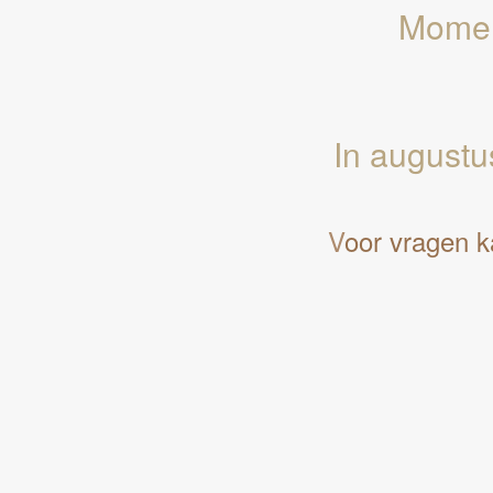
Momen
In august
V
oor vragen ka