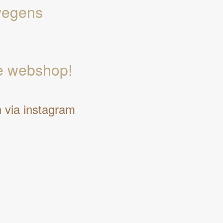
wegens
e webshop!
n via instagram