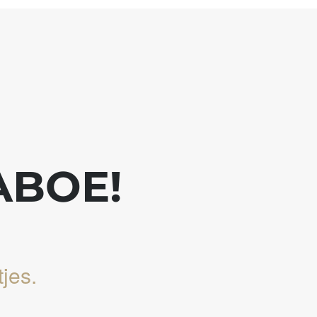
ABOE!
jes.